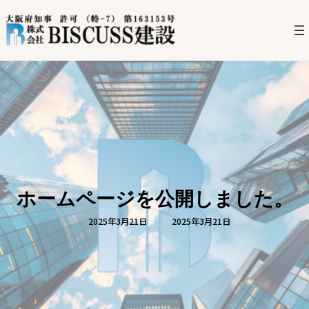
コ
ナ
ン
ビ
テ
ゲ
ン
ー
ツ
シ
へ
ョ
ス
ン
キ
に
ッ
移
プ
動
ホームページを公開しました。
最
2025年3月21日
2025年3月21日
終
更
新
日
時
: