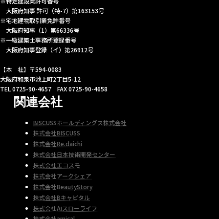
※特定建設業許可番号
大阪府知事 許可（特-7）第163153号
※宅地建物取引業免許番号
大阪府知事（1）第66336号
※一級建築士事務所登録番号
大阪府知事登録（イ）第26912号
【本 社】〒594-0083
大阪府和泉市池上町2丁目5-12
TEL 0725-90-4657 FAX 0725-90-4658
関連会社
BISCUSSホールディングス株式会社
株式会社BISCUSS
株式会社Re.daichi
株式会社日本技術開発センター
株式会社エコスモ
株式会社アークシェア
株式会社BeautyStory
株式会社Bキャピタル
株式会社Aiスローライフ
株式会社amical