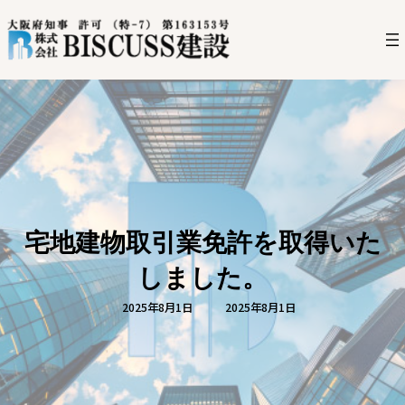
コ
ナ
ン
ビ
テ
ゲ
ン
ー
ツ
シ
へ
ョ
ス
ン
キ
に
ッ
移
プ
動
宅地建物取引業免許を取得いた
しました。
最
2025年8月1日
2025年8月1日
終
更
新
日
時
: